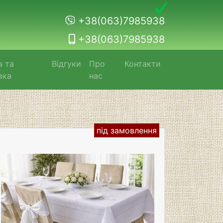
+38(063)7985938
+38(063)7985938
а та
Відгуки
Про
Контакти
вка
нас
під замовлення