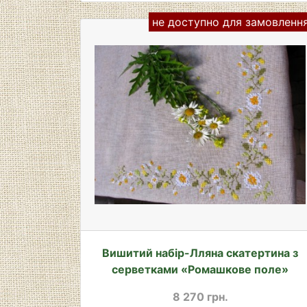
не доступно для замовленн
Вишитий набір-Лляна скатертина з
серветками «Ромашкове поле»
8 270 грн.