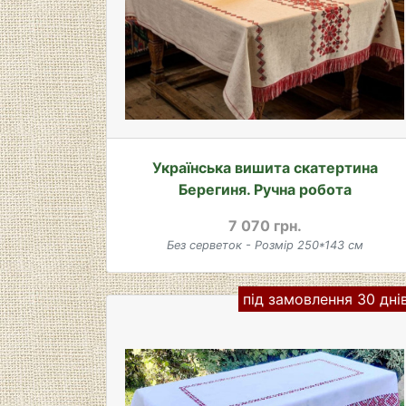
Українська вишита скатертина
Берегиня. Ручна робота
7 070 грн.
Без серветок - Розмір 250*143 см
під замовлення 30 дні