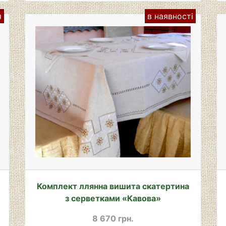
я
в наявності
Комплект ллянна вишита скатертина
з серветками «Кавова»
8 670 грн.