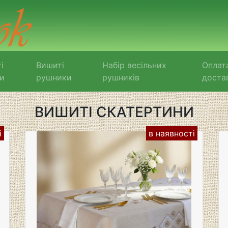
і
Вишиті
Набір весільних
Оплат
и
рушники
рушників
доста
ВИШИТІ СКАТЕРТИНИ
і
в наявності