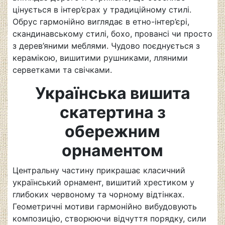
цінується в інтер’єрах у традиційному стилі.
Обрус гармонійно виглядає в етно-інтер’єрі,
скандинавському стилі, бохо, провансі чи просто
з дерев’яними меблями. Чудово поєднується з
керамікою, вишитими рушниками, лляними
серветками та свічками.
Українська вишита
скатертина з
обережним
орнаментом
Центральну частину прикрашає класичний
український орнамент, вишитий хрестиком у
глибоких червоному та чорному відтінках.
Геометричні мотиви гармонійно вибудовують
композицію, створюючи відчуття порядку, сили