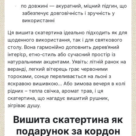
по довжині — акуратний, міцний підгин, що
·
забезпечує довговічність і зручність у
використанні
Ця вишита скатертина ідеально підходить як для
щоденного використання, так і для святкового
столу. Вона гармонійно доповнить дерев’яний
інтер’єр, етно-стиль або сучасний простір із
натуральними акцентами. Уявіть: літній ранок на
веранді, легкий вітерець грає червоними
тороками, сонце переливається на льоні з
яскравою вишивкою… Або зимова вечеря в колі
рідних – тепла свічка, аромат трав, і ця
скатертина, що нагадує вишитий рушник,
зігріває душу.
Вишита скатертина як
подарунок за кордон