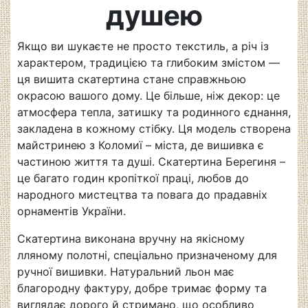
душею
Якщо ви шукаєте не просто текстиль, а річ із
характером, традицією та глибоким змістом —
ця вишита скатертина стане справжньою
окрасою вашого дому. Це більше, ніж декор: це
атмосфера тепла, затишку та родинного єднання,
закладена в кожному стібку. Ця модель створена
майстринею з Коломиї – міста, де вишивка є
частиною життя та душі. Скатертина Берегиня –
це багато годин кропіткої праці, любов до
народного мистецтва та повага до прадавніх
орнаментів України.
Скатертина виконана вручну на якісному
лляному полотні, спеціально призначеному для
ручної вишивки. Натуральний льон має
благородну фактуру, добре тримає форму та
виглядає дорого й стримано, що особливо