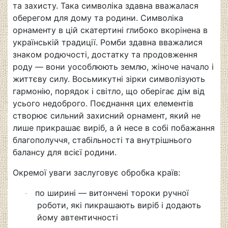
та захисту. Така символіка здавна вважалася
оберегом для дому та родини. Символіка
орнаменту в цій скатертині глибоко вкорінена в
українській традиції. Ромби здавна вважалися
знаком родючості, достатку та продовження
роду — вони уособлюють землю, жіноче начало і
життєву силу. Восьмикутні зірки символізують
гармонію, порядок і світло, що оберігає дім від
усього недоброго. Поєднання цих елементів
створює сильний захисний орнамент, який не
лише прикрашає виріб, а й несе в собі побажання
благополуччя, стабільності та внутрішнього
балансу для всієї родини.
Окремої уваги заслуговує обробка країв:
по ширині — витончені тороки ручної
·
роботи, які пикрашають виріб і додають
йому автентичності