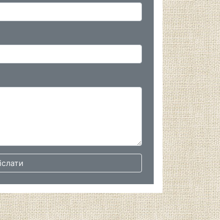
іслати