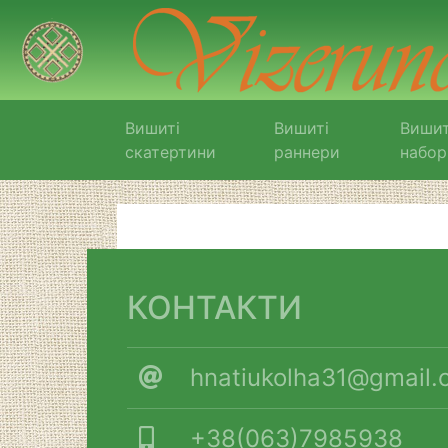
Вишиті
Вишиті
Вишит
скатертини
раннери
набор
КОНТАКТИ
hnatiukolha31@gmail.
+38(063)7985938