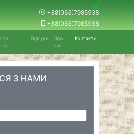
+38(063)7985938
+38(063)7985938
а та
Відгуки
Про
Контакти
вка
нас
ЬСЯ З НАМИ