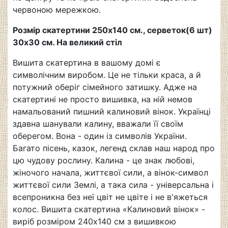
червоною мережкою.
Розмір скатертини 250х140 см., серветок(6 шт)
30х30 см. На великий стіл
Вишита скатертина в вашому домі є
символічним виробом. Це не тільки краса, а й
потужний оберіг сімейного затишку. Адже на
скатертині не просто вишивка, на ній немов
намальований пишний калиновий вінок. Українці
здавна шанували калину, вважали її своїм
оберегом. Вона - один із символів України.
Багато пісень, казок, легенд склав наш народ про
цю чудову рослину. Калина - це знак любові,
жіночого начала, життєвої сили, а вінок-символ
життєвої сили Землі, а така сила - універсальна і
всепроникна без неї цвіт не цвіте і не в'яжеться
колос. Вишита скатертина «Калиновий вінок» -
виріб розміром 240х140 см з вишивкою