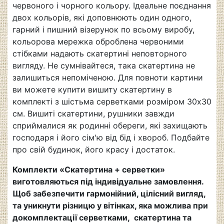
червоного і чорного кольору. Ідеальне поєднання
двох кольорів, які доповнюють один одного,
гарний і пишний візерунок по всьому виробу,
кольорова мережка оброблена червоними
стібками надають скатертині неповторного
вигляду. Не сумнівайтеся, така скатертина не
залишиться непоміченою. Для повноти картини
ви можете купити вишиту скатертину в
комплекті з шістьма серветками розміром 30x30
см. Вишиті скатертини, рушники завжди
сприймалися як родинні обереги, які захищають
господаря і його сім'ю від бід і хвороб. Подбайте
про свій будинок, його красу і достаток.
Комплекти «Скатертина + серветки»
виготовляються під індивідуальне замовлення.
Щоб забезпечити гармонійний, цілісний вигляд,
та уникнути різницю у вітінках, яка можлива при
докомплектації серветками, скатертина та