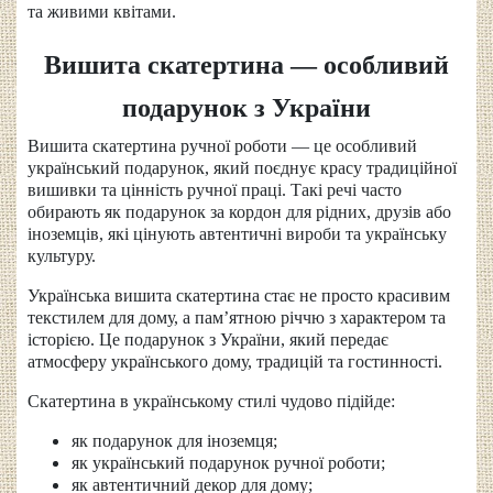
та живими квітами.
Вишита скатертина — особливий
подарунок з України
Вишита скатертина ручної роботи — це особливий
український подарунок, який поєднує красу традиційної
вишивки та цінність ручної праці. Такі речі часто
обирають як подарунок за кордон для рідних, друзів або
іноземців, які цінують автентичні вироби та українську
культуру.
Українська вишита скатертина стає не просто красивим
текстилем для дому, а пам’ятною річчю з характером та
історією. Це подарунок з України, який передає
атмосферу українського дому, традицій та гостинності.
Скатертина в українському стилі чудово підійде:
як подарунок для іноземця;
як український подарунок ручної роботи;
як автентичний декор для дому;