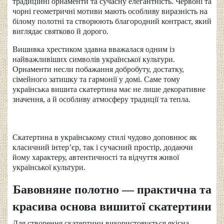
традиційні орнаменти та сучасну елегантність. Червоні та
чорні геометричні мотиви мають особливу виразність на
білому полотні та створюють благородний контраст, який
виглядає святково й дорого.
Вишивка хрестиком здавна вважалася одним із
найважливіших символів української культури.
Орнаменти несли побажання добробуту, достатку,
сімейного затишку та гармонії у домі. Саме тому
українська вишита скатертина має не лише декоративне
значення, а й особливу атмосферу традиції та тепла.
Скатертина в українському стилі чудово доповнює як
класичний інтер’єр, так і сучасний простір, додаючи
йому характеру, автентичності та відчуття живої
української культури.
Бавовняне полотно — практична та
красива основа вишитої скатертини
Для створення скатертини використовується якісна