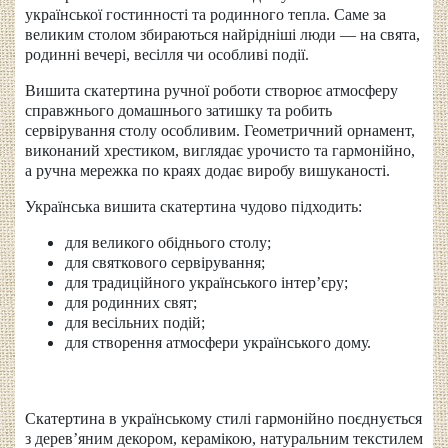
української гостинності та родинного тепла. Саме за
великим столом збираються найрідніші люди — на свята,
родинні вечері, весілля чи особливі події.
Вишита скатертина ручної роботи створює атмосферу
справжнього домашнього затишку та робить
сервірування столу особливим. Геометричний орнамент,
виконаний хрестиком, виглядає урочисто та гармонійно,
а ручна мережка по краях додає виробу вишуканості.
Українська вишита скатертина чудово підходить:
для великого обіднього столу;
для святкового сервірування;
для традиційного українського інтер’єру;
для родинних свят;
для весільних подій;
для створення атмосфери українського дому.
Скатертина в українському стилі гармонійно поєднується
з дерев’яним декором, керамікою, натуральним текстилем