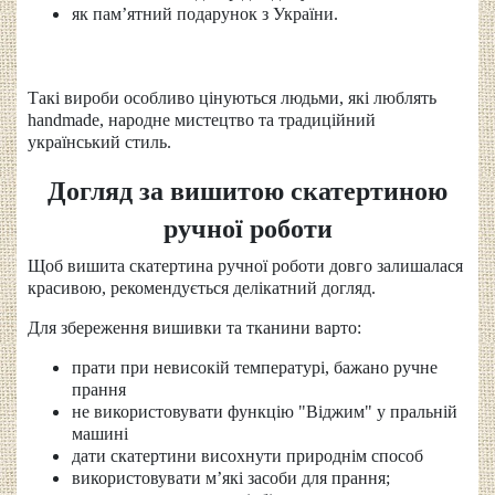
як пам’ятний подарунок з України.
Такі вироби особливо цінуються людьми, які люблять
handmade, народне мистецтво та традиційний
український стиль.
Догляд за вишитою скатертиною
ручної роботи
Щоб вишита скатертина ручної роботи довго залишалася
красивою, рекомендується делікатний догляд.
Для збереження вишивки та тканини варто:
прати при невисокій температурі, бажано ручне
прання
не використовувати функцію "Віджим" у пральній
машині
дати скатертини висохнути природнім способ
використовувати м’які засоби для прання;