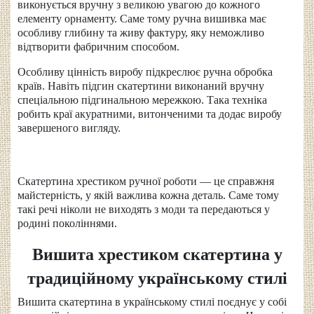
виконується вручну з великою увагою до кожного
елементу орнаменту. Саме тому ручна вишивка має
особливу глибину та живу фактуру, яку неможливо
відтворити фабричним способом.
Особливу цінність виробу підкреслює ручна обробка
країв. Навіть підгин скатертини виконаний вручну
спеціальною підгинальною мережкою. Така техніка
робить краї акуратними, витонченими та додає виробу
завершеного вигляду.
Скатертина хрестиком ручної роботи — це справжня
майстерність, у якій важлива кожна деталь. Саме тому
такі речі ніколи не виходять з моди та передаються у
родині поколіннями.
Вишита хрестиком скатертина у
традиційному українському стилі
Вишита скатертина в українському стилі поєднує у собі