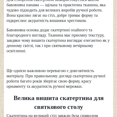
бавовняна панама — щільна та практична тканина, яка
чудово підходить для великих виробів ручної роботи.
Вона красиво лягає на стіл, добре тримає форму та
підкреслює акуратність вишивки хрестиком.
Бавовняна основа додає скатертині охайного та
благородного вигляду. Тканина має приємну текстуру,
завдяки чому вишита скатертина виглядає елегантно як у
денному світлі, так і при святковому вечірньому
освітленні.
Ще однією важливою перевагою є довговічність
матеріалу. При правильному догляді скатертина ручної
роботи багато років зберігає свою форму, красу
орнаменту та акуратність ручної мережки.
Велика вишита скатертина для
святкового столу
Скатертина на великий стіл завжди була символом