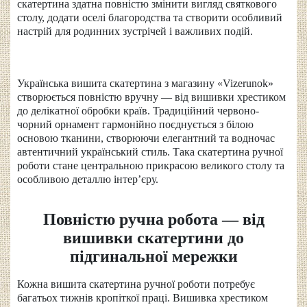
скатертина здатна повністю змінити вигляд святкового
столу, додати оселі благородства та створити особливий
настрій для родинних зустрічей і важливих подій.
Українська вишита скатертина з магазину «Vizerunok»
створюється повністю вручну — від вишивки хрестиком
до делікатної обробки країв. Традиційний червоно-
чорний орнамент гармонійно поєднується з білою
основою тканини, створюючи елегантний та водночас
автентичний український стиль. Така скатертина ручної
роботи стане центральною прикрасою великого столу та
особливою деталлю інтер’єру.
Повністю ручна робота — від
вишивки скатертини до
підгинальної мережки
Кожна вишита скатертина ручної роботи потребує
багатьох тижнів кропіткої праці. Вишивка хрестиком