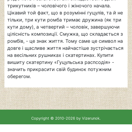
трикутників – чоловічого і жіночого начала.
Цікавий той факт, що в розумінні гуцулів, та й не
тільки, три кути ромба тримає дружина (як три
кути дому), а четвертий – чоловік, завершуючи
цілісність композиції. Смужка, що складається з
ромбів, - це знак життя. Тому саме це символ на
довге і щасливе життя найчастіше зустрічається
на весільних рушниках і скатертинах. Купити
вишиту скатертину «Гуцульська распсодія» -
значить прикрасити свій будинок потужним
оберегом.
Copyright © 2010-2026 by Vizerunok.