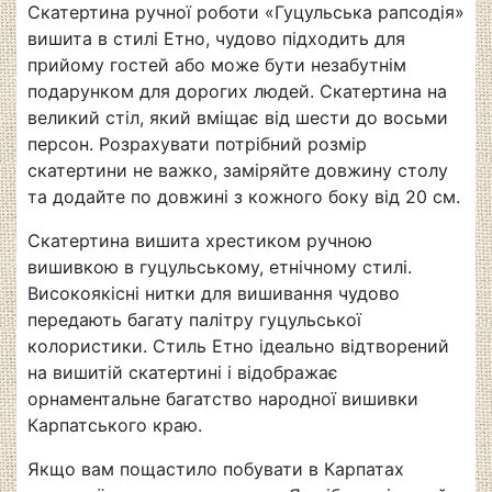
Скатертина ручної роботи «Гуцульська рапсодія»
вишита в стилі Етно, чудово підходить для
прийому гостей або може бути незабутнім
подарунком для дорогих людей. Скатертина на
великий стіл, який вміщає від шести до восьми
персон. Розрахувати потрібний розмір
скатертини не важко, заміряйте довжину столу
та додайте по довжині з кожного боку від 20 см.
Скатертина вишита хрестиком ручною
вишивкою в гуцульському, етнічному стилі.
Високоякісні нитки для вишивання чудово
передають багату палітру гуцульської
колористики. Стиль Етно ідеально відтворений
на вишитій скатертині і відображає
орнаментальне багатство народної вишивки
Карпатського краю.
Якщо вам пощастило побувати в Карпатах