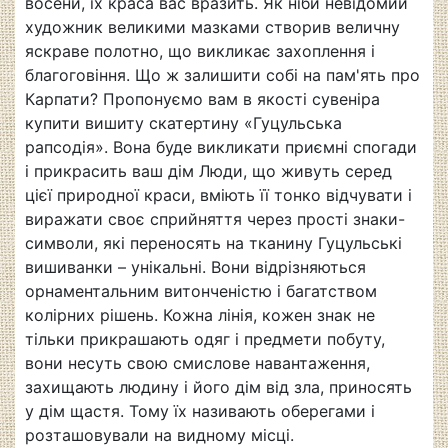
восени, їх краса вас вразить. Як ніби невідомий
художник великими мазками створив величну
яскраве полотно, що викликає захоплення і
благоговіння. Що ж залишити собі на пам'ять про
Карпати? Пропонуємо вам в якості сувеніра
купити вишиту скатертину «Гуцульська
рапсодія». Вона буде викликати приємні спогади
і прикрасить ваш дім Люди, що живуть серед
цієї природної краси, вміють її тонко відчувати і
виражати своє сприйняття через прості знаки-
символи, які переносять на тканину Гуцульські
вишиванки – унікальні. Вони відрізняються
орнаментальним витонченістю і багатством
колірних рішень. Кожна лінія, кожен знак не
тільки прикрашають одяг і предмети побуту,
вони несуть свою смислове навантаження,
захищають людину і його дім від зла, приносять
у дім щастя. Тому їх називають оберегами і
розташовували на видному місці.