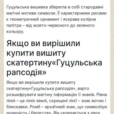
Гуцульська вишивка зберегла в собі стародавні
магічні мотиви символи. Її характерними рисами
є геометричний орнамент і яскрава колірна
палітра – від жовто-червоного до зеленого
кольору.
Якщо ви вирішили
купити вишиту
скатертину«Гуцульська
рапсодія»
Якщо ви вирішили купити вишиту
скатертину«Гуцульська рапсодія», варто
розшифрувати магічну інформацію її знаків. Рівна
лінія – це лінія землі, схрещені лінії – знак вогню і
блискавки. Ромб – архаїчний знак, що символізує
родючість і багатство. Він складається з двох