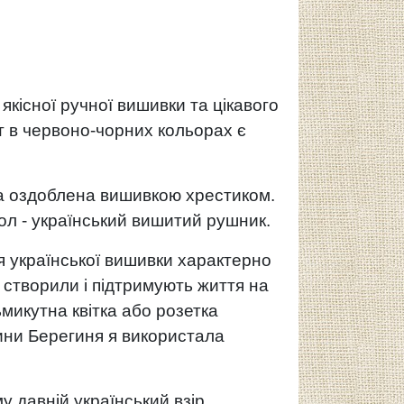
кісної ручної вишивки та цікавого
т в червоно-чорних кольорах є
на оздоблена вишивкою хрестиком.
л - український вишитий рушник.
я української вишивки характерно
і створили і підтримують життя на
ьмикутна квітка або розетка
ини Берегиня я використала
у давній український взір