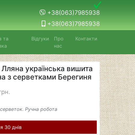
+38(063)7985938
+38(063)7985938
а та
Відгуки
Про
Контакти
вка
нас
 Лляна українська вишита
на з серветками Берегиня
грн.
серветок. Ручна робота
я 30 днів