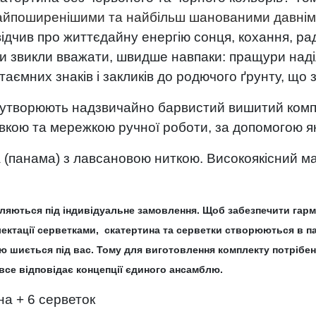
айпоширенішими та найбільш шанованими давніми
відчив про життєдайну енергію сонця, кохання, рад
 ми звикли вважати, швидше навпаки: пращури над
 таємних знаків і закликів до родючого ґрунту, що
 утворюють надзвичайно барвистий вишитий компл
ою та мережкою ручної роботи, за допомогою яко
 (панама) з лавсановою ниткою. Високоякісний ма
яються під індивідуальне замовлення. Щоб забезпечити гармо
лектації серветками, скатертина та серветки створюються в па
тю шиється під вас. Тому для виготовлення комплекту потрібен
все відповідає концепції єдиного ансамблю.
на + 6 серветок