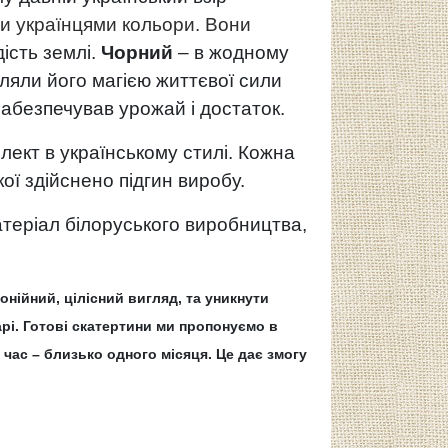
 українцями кольори. Вони
ість землі.
Чорний
– в жодному
іляли його магією життєвої сили
 забезпечував урожай і достаток.
ект в українському стилі. Кожна
ї здійснено підгин виробу.
теріал білоруського виробництва,
нійний, цілісний вигляд, та уникнути
рі. Готові скатертини ми пропонуємо в
 час – близько одного місяця. Це дає змогу