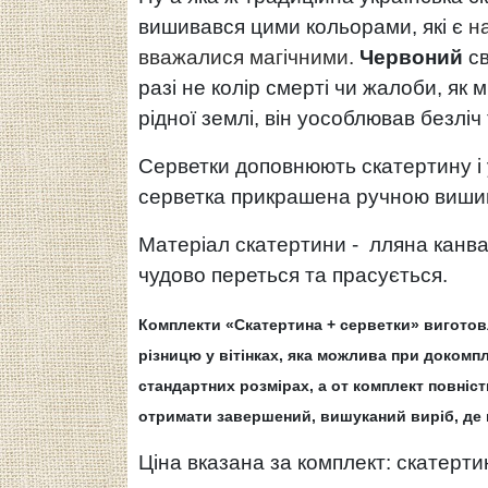
вишивався цими кольорами, які є
н
вважалися магічними.
Червоний
с
разі не колір смерті чи жалоби, як
рідної землі, він уособлював безліч
Серветки доповнюють скатертину і
серветка прикрашена ручною вишивк
Матеріал скатертини - лляна канва
чудово переться та прасується.
Комплекти «Скатертина + серветки» виготовл
різницю у вітінках, яка можлива при докомп
стандартних розмірах, а от комплект повніс
отримати завершений, вишуканий виріб, де 
Ціна вказана за комплект: скатерти