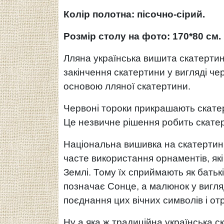
Колір полотна: пісочно-сірий.
Розмір столу на фото: 170*80 см.
Лляна українська вишита скатертин
закінчення скатертини у вигляді ч
основою лляної скатертини.
Червоні тороки прикрашають скате
Це незвичне рішення робить скате
Національна вишивка на скатертині
часте використання орнаментів, які 
Землі. Тому їх сприймають як батькі
позначає Сонце, а малюнок у вигля
поєднання цих вічних символів і о
Ну а яка ж традиційна українська с