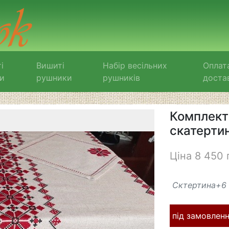
і
Вишиті
Набір весільних
Оплат
и
рушники
рушників
доста
Комплект
скатерти
Ціна 8 450 
Сктертина+6 
під замовленн