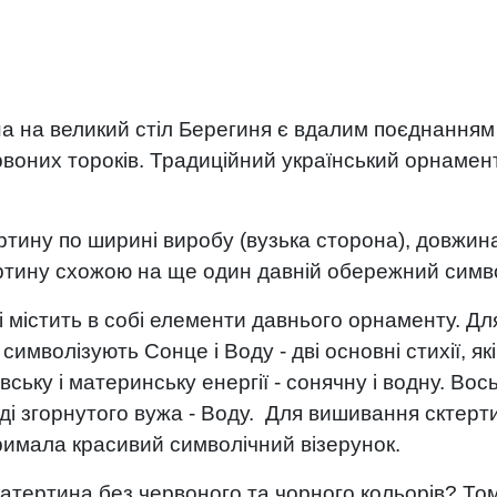
а на великий стіл Берегиня є вдалим поєднанням я
ервоних тороків. Традиційний український орнамен
ртину по ширині виробу (вузька сторона), довжи
ртину схожою на ще один давній обережний симво
 містить в собі елементи давнього орнаменту. Дл
символізують Сонце і Воду - дві основні стихії, як
вську і материнську енергії - сонячну і водну. Вос
ді згорнутого вужа - Воду. Для вишивання сктерт
тримала красивий символічний візерунок.
катертина без червоного та чорного кольорів? Том