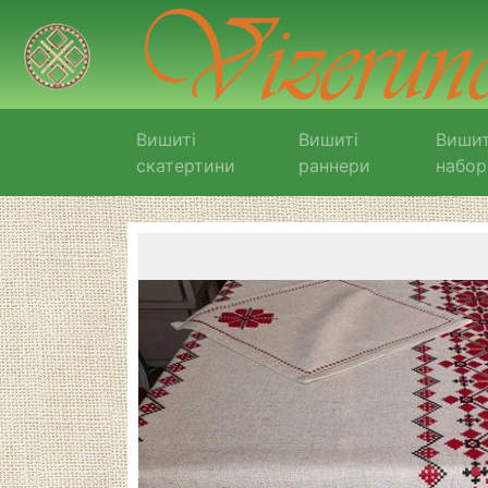
Вишиті
Вишиті
Вишит
скатертини
раннери
набор