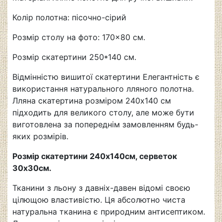
Колір полотна: пісочно-сірий
Розмір столу на фото: 170×80 см.
Розмір скатертини 250*140 см.
Відмінністю вишитої скатертини Елегантність є
використання натурального лляного полотна.
Лляна скатертина розміром 240х140 см
підходить для великого столу, але може бути
виготовлена за попереднім замовленням будь-
яких розмірів.
Розмір скатертини 240х140см, серветок
30х30см.
Тканини з льону з давніх-давен відомі своєю
цілющою властивістю. Ця абсолютно чиста
натуральна тканина є природним антисептиком.