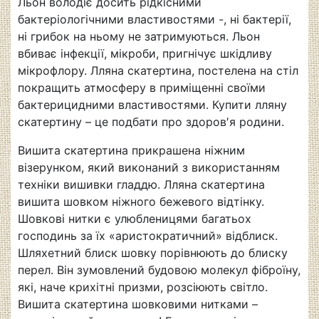
Льон володіє досить рідкісними
бактеріологічними властивостями -, ні бактерії,
ні грибок на ньому не затримуються. Льон
вбиває інфекції, мікроби, пригнічує шкідливу
мікрофлору. Лляна скатертина, постелена на стіл
покращить атмосферу в приміщенні своїми
бактерицидними властивостями. Купити лляну
скатертину – це подбати про здоров′я родини.
Вишита скатертина прикрашена ніжним
візерунком, який виконаний з використанням
техніки вишивки гладдю. Лляна скатертина
вишита шовком ніжного бежевого відтінку.
Шовкові нитки є улюбленицями багатьох
господинь за їх «аристократичний» відблиск.
Шляхетний блиск шовку порівнюють до блиску
перел. Він зумовлений будовою молекул фіброїну,
які, наче крихітні призми, розсіюють світло.
Вишита скатертина шовковими нитками –