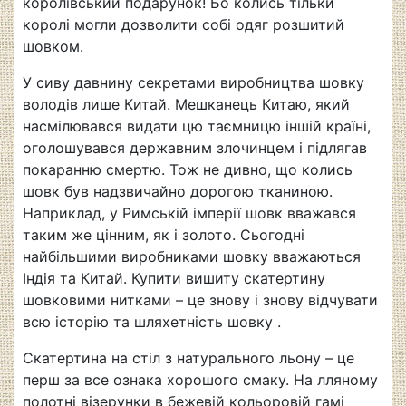
королівський подарунок! Бо колись тільки
королі могли дозволити собі одяг розшитий
шовком.
У сиву давнину секретами виробництва шовку
володів лише Китай. Мешканець Китаю, який
насмілювався видати цю таємницю іншій країні,
оголошувався державним злочинцем і підлягав
покаранню смертю. Тож не дивно, що колись
шовк був надзвичайно дорогою тканиною.
Наприклад, у Римській імперії шовк вважався
таким же цінним, як і золото. Сьогодні
найбільшими виробниками шовку вважаються
Індія та Китай. Купити вишиту скатертину
шовковими нитками – це знову і знову відчувати
всю історію та шляхетність шовку .
Скатертина на стіл з натурального льону – це
перш за все ознака хорошого смаку. На лляному
полотні візерунки в бежевій кольоровій гамі