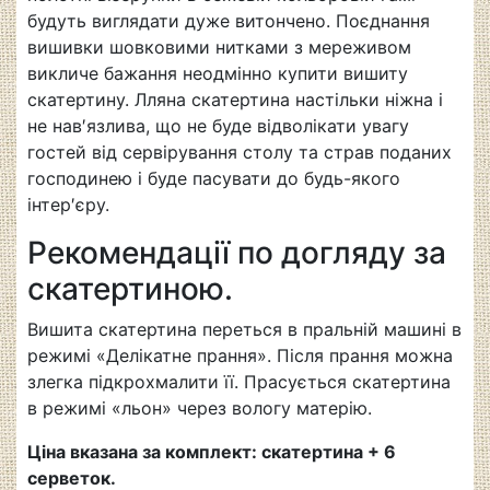
будуть виглядати дуже витончено. Поєднання
вишивки шовковими нитками з мереживом
викличе бажання неодмінно купити вишиту
скатертину. Лляна скатертина настільки ніжна і
не нав′язлива, що не буде відволікати увагу
гостей від сервірування столу та страв поданих
господинею і буде пасувати до будь-якого
інтер′єру.
Рекомендації по догляду за
скатертиною.
Вишита скатертина переться в пральній машині в
режимі «Делікатне прання». Після прання можна
злегка підкрохмалити її. Прасується скатертина
в режимі «льон» через вологу матерію.
Ціна вказана за комплект: скатертина + 6
серветок.