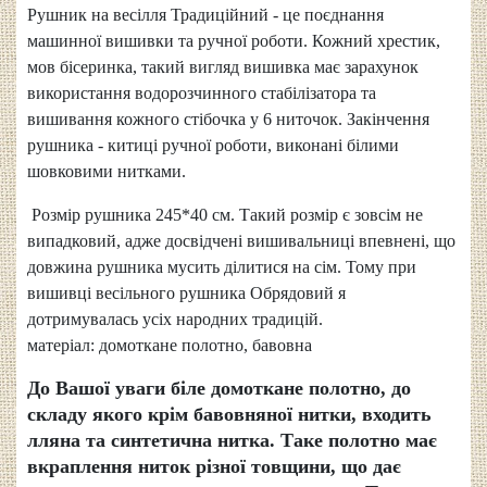
Рушник на весілля Традиційний - це поєднання
машинної вишивки та ручної роботи. Кожний хрестик,
мов бісеринка, такий вигляд вишивка має зарахунок
використання водорозчинного стабілізатора та
вишивання кожного стібочка у 6 ниточок. Закінчення
рушника - китиці ручної роботи, виконані білими
шовковими нитками.
Розмір рушника 245*40 см. Такий розмір є зовсім не
випадковий, адже досвідчені вишивальниці впевнені, що
довжина рушника мусить ділитися на сім. Тому при
вишивці весільного рушника Обрядовий я
дотримувалась усіх народних традицій.
матеріал: домоткане полотно, бавовна
До Вашої уваги біле домоткане полотно
, до
складу якого крім бавовняної нитки, входить
лляна та синтетична нитка. Таке полотно має
вкраплення ниток різної товщини, що дає