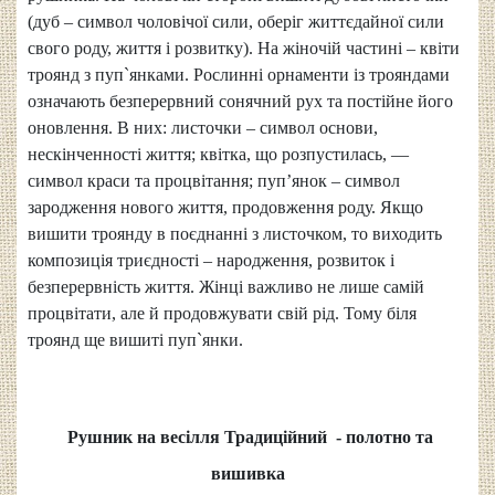
(дуб – символ чоловічої сили, оберіг життєдайної сили
свого роду, життя і розвитку). На жіночій частині – квіти
троянд з пуп`янками. Рослинні орнаменти із трояндами
означають безперервний сонячний рух та постійне його
оновлення. В них: листочки – символ основи,
нескінченності життя; квітка, що розпустилась, —
символ краси та процвітання; пуп’янок – символ
зародження нового життя, продовження роду. Якщо
вишити троянду в поєднанні з листочком, то виходить
композиція триєдності – народження, розвиток і
безперервність життя. Жінці важливо не лише самій
процвітати, але й продовжувати свій рід. Тому біля
троянд ще вишиті пуп`янки.
Рушник на весілля Традиційний - полотно та
вишивка