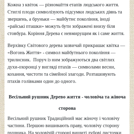
Кожна з квіток — різномаїття етапів людського життя.
Стиглі плоди символізують підсумки людських діянь та
звершень, а бруньки — майбутнє покоління, іноді
«райські пташки» можуть бути зображені внизу біля
стовбура. Коріння Дерева є невмирущим як і саме життя.
Верхівку Світового дерева зазвичай прикрашає квітка —
«Вогонь Життя» - символ майбутнього покоління —
трилисник. Поруч із ним зображуються два світлих
духи-охоронці у вигляді птахів — символами весни,
кохання, чистоти та сімейної злагоди. Розташовують
птахів голівками один до одного.
Весільний рушник Дерево життя - чоловіча та жіноча
сторона
Весільний рушник Традиційний має жіночу і чоловічу
частини. Першою вишивають праву, чоловічу сторону
рушника. На чоловічій стороні вишиті дубові листочки