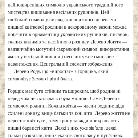
найпоширеніших символів українського традиційного
мистецтва вишивання весільних рушників. Цей
глибокий символ у вигляді дивовижного дерева чи
пишної квіткової рослини в декорованому вазоні можна
побачити в орнаментиці українських рушників, писанок,
тканих килимів та настінного розпису. Дерево Життя —
надзвичайно могутній сакральний символ, використання
якого у весільній вишивці несе потужне смислове
навантаження. Центральний елемент зображення
— Дерево Роду, що «виростає» з горщика, який
символізує Землю і різні блага.
Горщик має бути стійким та широким, щоб родина ні
перед чим не схилялась і була міцною. Саме Дерево є
символом родини. Кожна квітка — члени родини: діди
схилені донизу, вище батьки та їхні діти. Дерево життя не
перестає квітнути, тому крону завжди прикрашають
пишні барвисті квіти. Деякі з них уже зів’яли, деякі
тільки розквітли, інші чекають свого часу в пуп’янках.