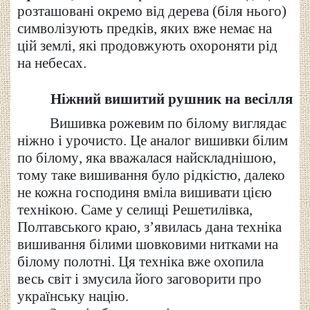
розташовані окремо від дерева (біля нього)
символізують предків, яких вже немає на
цій землі, які продовжують охороняти рід
на небесах.
Ніжний вишитий рушник на весілля
В
ишивка рожевим по білому виглядає
ніжно і
урочисто
. Це аналог вишивки б
і
лим
по б
і
лому
, яка
вважалася найскладнішою,
тому
таке вишивання було рідкістю, далеко
не кожна господиня вміла вишивати цією
технікою.
Саме у селищі Решетилівка,
Полтавського краю, з’явилась дана техніка
вишивання білими шовковими нитками на
білому полотні. Ця техніка вже охопила
весь світ і
змусила його заговорити про
українську націю.