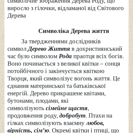
символічне зображення Дерева Роду, що
виросло з гілочки, відламаної від Світового
Дерева
Символіка Дерева життя
За твердженнями дослідників
символ
Дерево Життя
в дохристиянський
час було символом
Рода
праотця всіх богів.
Воно починається з великої квітки – сонця
потойбічного і закінчується квіткою
Творця, який символізує вогонь життя. Це
єднання материнської та батьківської
енергі
й
. Дерево прикрашене квітами,
бутонами, плодами, які
символізують
сімейне щастя
,
продовження роду,
добробут
. Птахи на
гілках символізують взаємну
любов,
вірність, сім’ю
. Окремі квітки і птиці, що