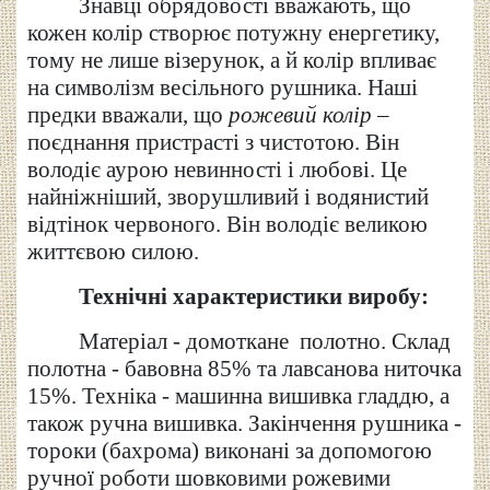
Знавці обрядовості вважають, що
кожен колір створює потужну енергетику,
тому не лише візерунок, а й колір впливає
на символізм весільного рушника. Наші
предки вважали, що
р
ожевий колір
–
поєднання пристрасті з чистотою. Він
володіє аурою невинності і любові. Це
найніжніший, зворушливий і водянистий
відтінок червоного. Він володіє великою
життєвою силою
.
Технічні характеристики виробу:
Матеріал - домоткане полотно. Склад
полотна - бавовна 85% та лавсанова ниточка
15%. Техніка - машинна вишивка гладдю, а
також ручна вишивка. Закінчення рушника -
тороки (бахрома) виконані за допомогою
ручної роботи шовковими рожевими