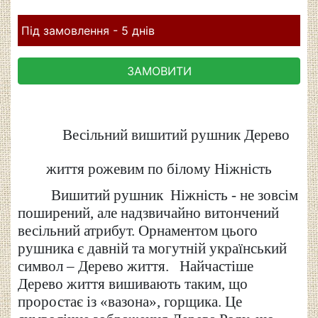
Під замовлення - 5 днів
ЗАМОВИТИ
Весільний вишитий рушник Дерево
життя рожевим по білому Ніжність
Вишитий рушник Ніжність - не зовсім
поширений, але надзвичайно витончений
весільний атрибут. Орнаментом цього
рушника є давній та могутній український
символ –
Д
ерево життя.
Найчастіше
Дерево
життя
вишивають таким, що
проростає із «вазона», горщика. Це