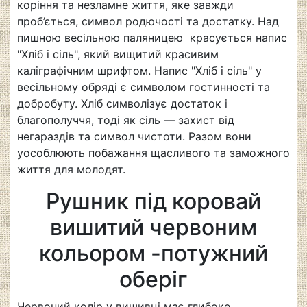
коріння та незламне життя, яке завжди
проб’ється, символ родючості та достатку. Над
пишною весільною паляницею красується напис
"Хліб і сіль", який вищитий красивим
каліграфічним шрифтом. Напис "Хліб і сіль" у
весільному обряді є символом гостинності та
добробуту. Хліб символізує достаток і
благополуччя, тоді як сіль — захист від
негараздів та символ чистоти. Разом вони
уособлюють побажання щасливого та заможного
життя для молодят.
Рушник під коровай
вишитий червоним
кольором -потужний
оберіг
Червоний колір у вишивці має глибоке