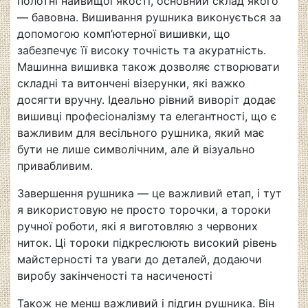
полотні найвищої якості, основний склад якого
— бавовна. Вишивання рушника виконується за
допомогою комп’ютерної вишивки, що
забезпечує її високу точність та акуратність.
Машинна вишивка також дозволяє створювати
складні та витончені візерунки, які важко
досягти вручну. Ідеально рівний виворіт додає
вишивці професіоналізму та елегантності, що є
важливим для весільного рушника, який має
бути не лише символічним, але й візуально
привабливим.
Завершення рушника — це важливий етап, і тут
я використовую не просто торочки, а тороки
ручної роботи, які я виготовляю з червоних
ниток. Ці тороки підкреслюють високий рівень
майстерності та уваги до деталей, додаючи
виробу закінченості та насиченості
Також не менш важливий і підгин рушника. Він