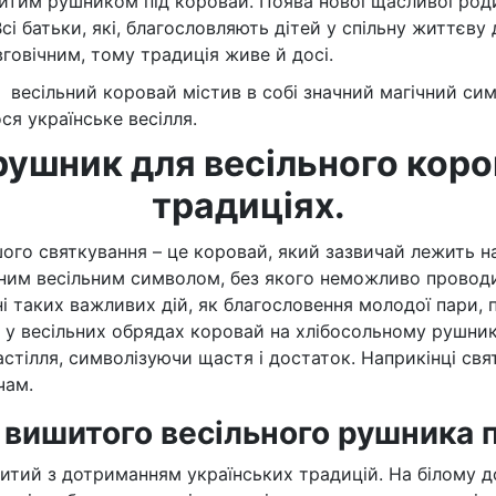
итим
рушником під коровай
.
П
оява нової щасливої ро
Всі батьки, які, благословляють дітей у спільну життєву
вговічним, тому традиція живе й досі.
весільний коровай містив в собі значний магічний си
ся українське весілля.
ушник для весільного коро
традиціях.
шого святкування
– це коровай, який зазвичай лежить н
им весільним символом, без якого неможливо проводити
 таких важливих дій, як благословення молодої пари, п
ті у весільних обрядах коровай на хлібосольному рушни
стілля, символізуючи щастя і достаток. Наприкінці свя
чам.
 вишитого весільного рушника п
итий з дотриманням українських традицій. На білому д