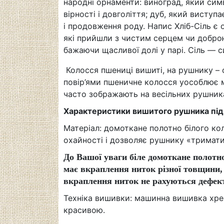
народні орнаменти: виноград, який симв
вірності і довголіття; дуб, який виступ
і продовження роду. Напис Хліб-Сіль є
які прийшли з чистим серцем чи доброю
бажаючи щасливої долі у парі. Сіль — с
Колосся пшениці вишиті
,
на рушнику – 
повір’ями пшеничне колосся уособлює 
часто зображають на весільних рушник
Характеристики вишитого рушника під
Матеріал: домоткане полотно білого ко
охайності і дозволяє рушнику «тримати
До Вашої уваги біле домоткане полотн
має вкраплення ниток різної товщини, 
вкраплення ниток не рахуються дефек
Техніка вишивки: машинна вишивка хре
красивою.