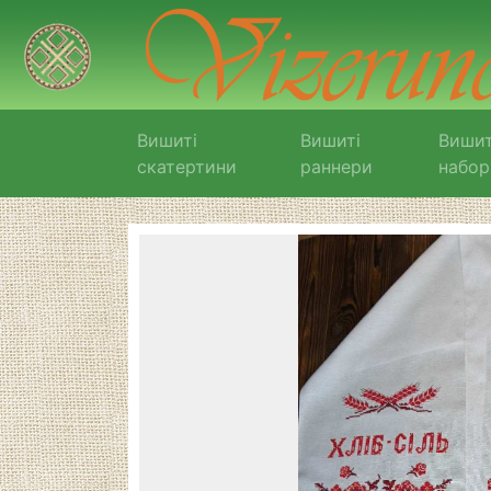
Вишиті
Вишиті
Вишит
скатертини
раннери
набор