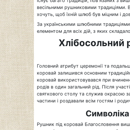
Існує багато традицій, пов'язаних з
виш
весільними
рушниковими традиціями.
хочуть, щоб їхній шлюб був міцним і до
За українськими шлюбними традиціями
елементом для всіх дій, з яких складало
Хлібосольний р
Головний
атрибут
церемонії та подаль
коровай залишився основним традиційн
коровай використовувався при вчиненні
родів в один загальний рід. Після учас
святкового столу та служив окрасою за
частини і роздавали всім гостям і роди
Символіка
Рушник під коровай Благословення виш