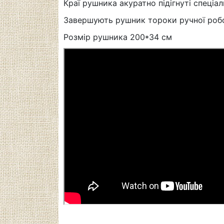
Краї рушника акуратно підігнуті спеці
Завершують рушник тороки ручної робот
Розмір рушника 200*34 см