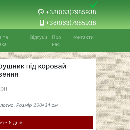
+38(063)7985938
+38(063)7985938
а та
Відгуки
Про
Контакти
вка
нас
рушник під коровай
вення
грн.
лотно. Розмір 200*34 см
я - 5 днів