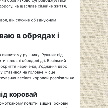
дини обов'язково супроводжується
 дорогу, на щасливе сімейне життя,
мвол, він служив об'єднуючим
ваю в обрядах і
а вишитому рушнику. Рушник під
 головні обрядові дії. Весільний
окриття нареченої, з'єднання двох
ку ставився на головне місце
ткування весілля коровай розрізали на
ід коровай
омотканому полотні вишиті основні