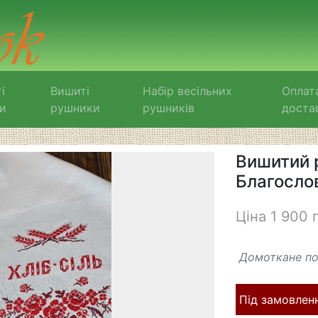
і
Вишиті
Набір весільних
Оплат
и
рушники
рушників
доста
Вишитий 
Благосло
Ціна 1 900 
Домоткане по
Під замовленн