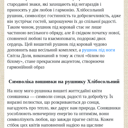
стародавні знаки, які захищають від негараздів і
приносять у дім любов і гармонію. Хлібосольний
рушник, символізує гостинність та доброзичливість, адже
він зустрічає гостей, запрошуючи їх до спільної радості.
Таким чином, рушник під коровай стає не лише
частиною весільного обряду, але й свідком початку нової,
сповненої любові та взаємоповаги, подорожі двох
сердець. Цей вишитий рушник під коровай чудово
доповнить ваш весільний комплект, а
рушник під ноги
Світла Доля, виконаний в тому ж стилі «білим по
білому», стане прекрасним акцентом, створюючи
гармонійний образ
Символіка вишивки на рушнику Хлібосольний
На низу мого рушника вишиті життєдайні квіти
соняшника — символи сонця, радості та добробуту. Їх
виразні пелюстки, що розкриваються до сонця,
нагадують про тепло, яке дарує нам природа. Соняшники
уособлюють невичерпну енергію та оптимізм, вони
символізують любов, що завжди прагне світла. Кожен
стібок цих квітів наповнений надією на щасливе