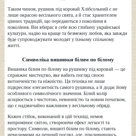
Таким чином, рушник під коровай Хлібсольний є не
лише окрасою весільного свята, а й стає хранителем
цінних традицій, що передаються з покоління в
покоління. Він вбирає в себе всю глибину української
культури, надію на краще та безмежну любов, яка завжди
буде супроводжувати молодят у їхньому спільному
житті.
Символіка вишивки білим по білому
Вишивка білим по білому на рушнику під коровай — це
справжнє мистецтво, яке вабить погляд своєю
витонченістю та ніжністю. Ця техніка не лише
підкреслює елегантність самого рушника, а й додає йому
особливого символічного значення. Білий колір
асоціюється з чистотою, невинністю та новим початком,
що є надзвичайно важливим у весільному обряді.
Кожен стібок, виконаний в цій техніці, немов
випромінює світло, створюючи ефект легкості та
простору. Символи, вишиті білим по білому, стають
невидимими на перший погляд, але, придивившись,