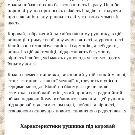
можна побачити їхню багатогранність і красу. Це ніби
порив вітру, що приносить свіжість і надію, нагадуючи
про важливість внутрішнього світу та тихих моментів
щастя.
Коровай, зображений на хлібосольному рушнику, в цій
вишивці отримує особливу ауру святості та урочистості.
Білий фон символізує єдність і гармонію, а лебедики,
вишиті в цій же техніці, підкреслюють безумовну
вірність і любов, які мають супроводжувати молодят у
їхньому житті.
Кожен елемент вишивки, виконаний у цій тонкій манері,
стає частиною загальної мелодії, що звучить в унісон з
серцями молодят. Білий по білому — це не лише
естетика, а глибокий зміст, який пронизує традиційний
обряд, надаючи йому особливого значення. Цей рушник
під коровай стає символом надії, любові та вірності,
створюючи основу для нового, сповненого радості життя.
Характеристики рушника під коровай