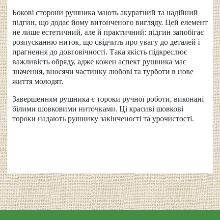
Бокові сторони рушника мають акуратний та надійний
підгин, що додає йому витонченого вигляду. Цей елемент
не лише естетичний, але й практичний: підгин запобігає
розпусканню ниток, що свідчить про увагу до деталей і
прагнення до довговічності. Така якість підкреслює
важливість обряду, адже кожен аспект рушника має
значення, вносячи частинку любові та турботи в нове
життя молодят.
Завершенням рушника є тороки ручної роботи, виконані
білими шовковими ниточками. Ці красиві шовкові
тороки надають рушнику закінченості та урочистості.