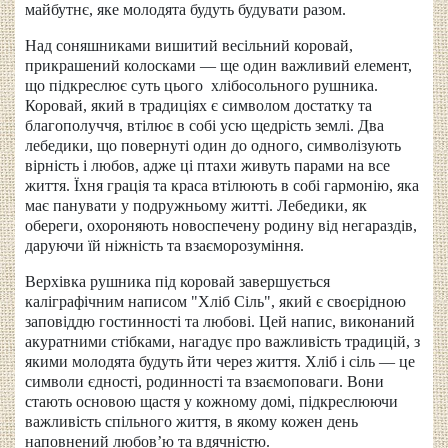
майбутнє, яке молодята будуть будувати разом.
Над соняшниками вишитий весільний коровай,
прикрашений колосками — ще один важливий елемент,
що підкреслює суть цього хлібосольного рушника.
Коровай, який в традиціях є символом достатку та
благополуччя, втілює в собі усю щедрість землі. Два
лебедики, що повернуті один до одного, символізують
вірність і любов, адже ці птахи живуть парами на все
життя. Їхня грація та краса втілюють в собі гармонію, яка
має панувати у подружньому житті. Лебедики, як
обереги, охороняють новоспечену родину від негараздів,
даруючи їй ніжність та взаєморозуміння.
Верхівка рушника під коровай завершується
каліграфічним написом "Хліб Сіль", який є своєрідною
заповіддю гостинності та любові. Цей напис, виконаний
акуратними стібками, нагадує про важливість традицій, з
якими молодята будуть йти через життя. Хліб і сіль — це
символи єдності, родинності та взаємоповаги. Вони
стають основою щастя у кожному домі, підкреслюючи
важливість спільного життя, в якому кожен день
наповнений любов’ю та вдячністю.