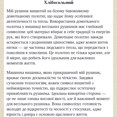
Хлібосольний
Мій рушник вишитий на білому бавовняному
домотканому полотні, що надає йому особливої
автентичності та тепла. Використання домотканого
полотна у вишивці весільних рушників має глибокий
символізм: цей матеріал вбирає в себе традиції та енергію
рук, які його створювали. Домоткане полотно завжди
асоціюється з родинними цінностями, адже кожен виток
нитки — це частинка людського тепла, що передається з
покоління в покоління. Це полотно не тільки красиве, але
й міцне, що робить його ідеальним для важливих
моментів життя.
Машинна вишивка, якою прикрашений мій рушник,
вражає своєю досконалістю та чіткістю. Завдяки
сучасним технологіям, кожен символ вишитий з
неймовірною точністю, що підкреслює естетичну
привабливість рушника. Ідеальна виворітна сторона —
це не лише ознака високої якості, але й важливий момент
для весільного рушника. Вона символізує готовність
молодят до відкритості та чесності у стосунках, адже
вірність і довіра є основою щасливого життя.