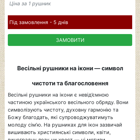
Ціна за 1 рушник
Під замовлення - 5 днів
ЗАМОВИТИ
Весільні рушники на ікони — символ
чистоти та благословення
Весільні рушники на ікони є невід’ємною
частиною українського весільного обряду. Вони
символізують чистоту, духовну гармонію та
Божу благодать, які супроводжуватимуть
молоду сім’ю. На рушниках для ікон зазвичай
вишивають християнські символи, квіти,
виноградну лозу чи хрест — ці мотиви