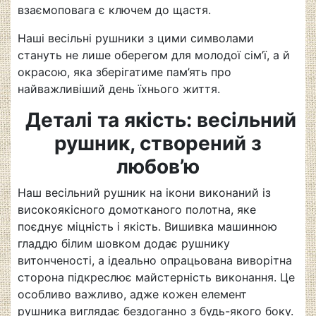
взаємоповага є ключем до щастя.
Наші весільні рушники з цими символами
стануть не лише оберегом для молодої сім’ї, а й
окрасою, яка зберігатиме пам’ять про
найважливіший день їхнього життя.
Деталі та якість: весільний
рушник, створений з
любов’ю
Наш весільний рушник на ікони виконаний із
високоякісного домотканого полотна, яке
поєднує міцність і
якість
. Вишивка машинною
гладдю білим шовком додає рушнику
витонченості, а ідеально опрацьована виворітна
сторона підкреслює майстерність виконання. Це
особливо важливо, адже кожен елемент
рушника виглядає бездоганно з будь-якого боку.