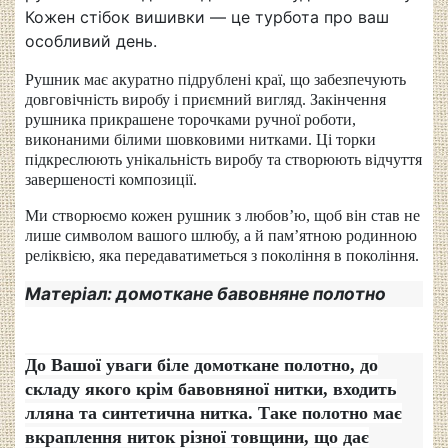
Кожен стібок вишивки — це турбота про ваш
особливий день.
Рушник має акуратно підрублені краї, що забезпечують
довговічність виробу і приємний вигляд. Закінчення
рушника прикрашене торочками ручної роботи,
виконаними білими шовковими нитками. Ці торки
підкреслюють унікальність виробу та створюють відчуття
завершеності композиції.
Ми створюємо кожен рушник з любов’ю, щоб він став не
лише символом вашого шлюбу, а й пам’ятною родинною
реліквією, яка передаватиметься з покоління в покол
іння.
Матеріал: домоткане бавовняне полотно
До Вашої уваги біле домоткане полотно
, до
складу якого крім бавовняної нитки, входить
лляна та синтетична нитка. Таке полотно має
вкраплення ниток різної товщини, що дає