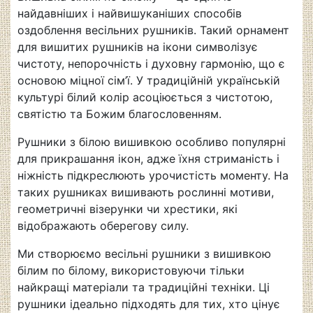
найдавніших і найвишуканіших способів
оздоблення весільних рушників. Такий орнамент
для вишитих рушників на ікони
символізує
чистоту, непорочність і духовну гармонію, що є
основою міцної сім’ї. У традиційній українській
культурі білий колір асоціюється з
чистотою,
святістю та Божим благословенням.
Рушники з білою вишивкою особливо популярні
для прикрашання ікон, адже їхня стриманість і
ніжність підкреслюють урочистість моменту.
На
таких рушниках вишивають рослинні мотиви,
геометричні візерунки чи хрестики, які
відображають оберегову силу.
Ми створюємо весільні рушники з вишивкою
білим по білому, використовуючи тільки
найкращі матеріали та традиційні техніки. Ці
рушники ідеально підходять для тих, хто цінує