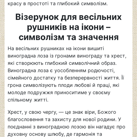
красу в простоті та глибокий символізм.
Візерунок для весільних
рушників на ікони –
символізм та значення
На весільних рушниках
на ікони вишиті
виноградна лоза із гронами винограду та хрест
,
які
створюють глибокий символічний образ.
Виноградна лоза є уособленням родючості,
сімейного достатку та безперервності життя. Її
грона символізують плоди любові й праці, які
молоде подружжя приноситиме у своєму
спільному житті.
Хрест, у свою чергу, — це знак віри, Божого
благословення та захисту для нової родини. У
поєднанні з виноградною лозою він нагадує про
духовну основу шлюбу, де гармонія та