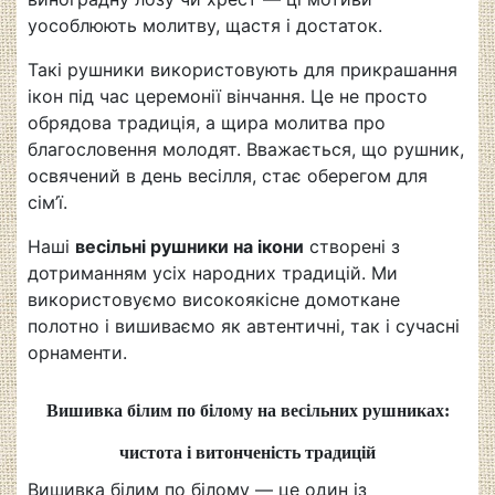
уособлюють молитву, щастя і достаток.
Такі рушники використовують для прикрашання
ікон під час церемонії вінчання. Це не просто
обрядова традиція, а щира молитва про
благословення молодят. Вважається, що рушник,
освячений в день весілля, стає оберегом для
сім’ї.
Наші
весільні рушники на ікони
створені з
дотриманням усіх народних традицій. Ми
використовуємо високоякісне домоткане
полотно і вишиваємо як автентичні, так і сучасні
орнаменти.
Вишивка білим по білому на весільних рушниках:
чистота і витонченість традицій
Вишивка білим по білому — це один із