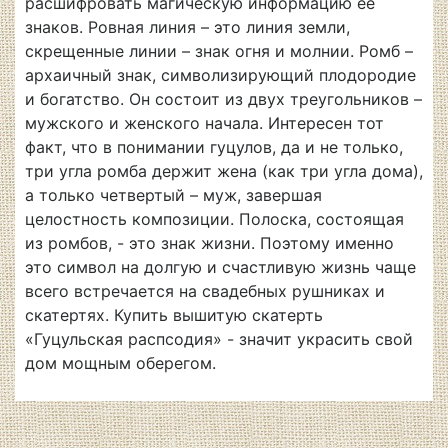
расшифровать магическую информацию ее
знаков. Ровная линия – это линия земли,
скрещенные линии – знак огня и молнии. Ромб –
архаичный знак, символизирующий плодородие
и богатство. Он состоит из двух треугольников –
мужского и женского начала. Интересен тот
факт, что в понимании гуцулов, да и не только,
три угла ромба держит жена (как три угла дома),
а только четвертый – муж, завершая
целостность композиции. Полоска, состоящая
из ромбов, - это знак жизни. Поэтому именно
это символ на долгую и счастливую жизнь чаще
всего встречается на свадебных рушниках и
скатертях. Купить вышитую скатерть
«Гуцульская распсодия» - значит украсить свой
дом мощным оберегом.