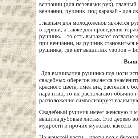
венчании (для перевязки рук), главны
венчании, рушник под каравай - для с
Главным для молодоженов является ру
в церкви, а также для проведения тор
рушник» - то есть выражают согласие ж
при венчании, на рушник становиться 
рушника, где нет вышитых узоров – Бо
Выши
Для вышивания рушника под ноги испо
свадебных оберегов является знаменит
красного цвета, имел вид растения с 
пара птиц, то их располагают обычно г
расположение символизирует взаимную
Свадебный рушник имеет женскую и м
вышила дубовые листья. Это дерево во
мудрости и прочих мужских качеств.
На женской части – цветы роз с бутон