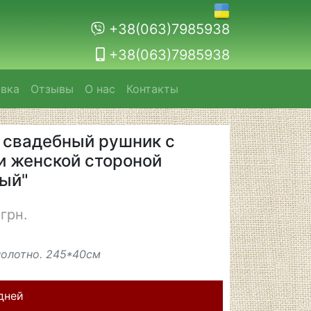
+38(063)7985938
+38(063)7985938
авка
Отзывы
О нас
Контакты
свадебный рушник с
и женской стороной
ый"
грн.
олотно. 245*40см
 дней