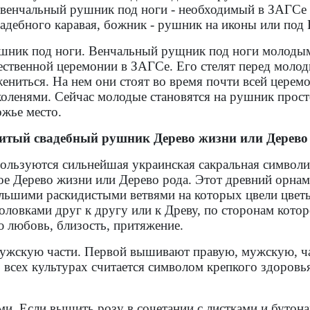
й венчальный рушник под ноги - необходимый в ЗАГСе 
вадебного каравая, божник - рушник на иконы или под 
шник под ноги. Венчальный рущник под ноги молодым
жественной церемонии в ЗАГСе. Его стелят перед моло
ениться. На нем они стоят во время почти всей церемо
коленями. Сейчас молодые становятся на рушник просто
жье место.
тый свадебный рушник Дерево жизни или Дерево 
льзуются сильнейшая украинская сакральная символи
ое Дерево жизни или Дерево рода. Этот древний орна
большими раскидистыми ветвями на которых цвели цвет
оловками друг к другу или к Древу, по сторонам котор
 любовь, близость, притяжение.
ужскую части. Первой вышивают правую, мужскую, ча
 всех культурах считается символом крепкого здоровья
ами. Если вышить розу в сочетании с листками и бутон