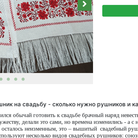
ник на свадьбу - сколько нужно рушников и ка
вился обычай готовить к свадьбе брачный наряд неве
жеству, делали это сами, но времена изменились - а с
ко осталось неизменным, это – вышитый свадебный ру
спользуют несколько видов свадебных рушников: сою