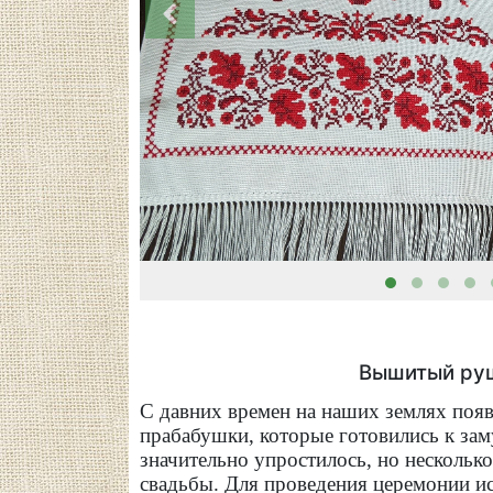
Вышитый руш
С давних времен на наших землях поя
прабабушки, которые готовились к заму
значительно упростилось, но несколь
свадьбы. Для проведения церемонии и