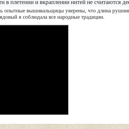
и в плетении и вкраплении нитей не считаются д
едь опытные вышивальщицы уверены, что длина рушник
довый я соблюдала все народные традиции.