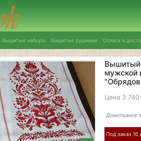
Вышитые наборы
Вышитые рушники
Оплата и дост
Вышитый 
мужской 
"Обрядов
Цена 3 740 
Домотканое п
Под заказ 10