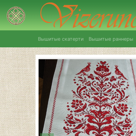
Вышитые скатерти
Вышитые раннеры