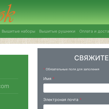
Вышитые наборы
Вышитые рушники
Оплата и дост
СВЯЖИТЕ
*
Обязательные поля для заполения
Имя
*
com
Электроная почта
*