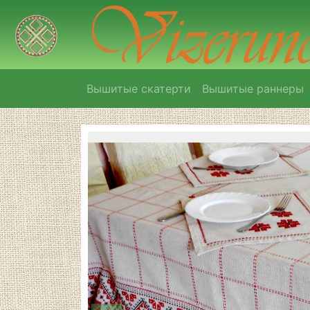
Вышитые скатерти
Вышитые раннеры