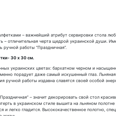
салфетками – важнейший атрибут сервировки стола лю
ть – отличительная черта щедрой украинской души. Име
ь ручной работы “Праздничная”.
тки- 30 х 30 см.
нных украинских цветах: бархатном черном и насыщен
менно порадует даже самый искушенный глаз. Льняная
ия ручной работы издавна славятся своей особой эне
“Праздничная” – значит декорировать свой стол крас
терть в украинском стиле вышита на льняном полотне 
 и легко гладится. Высококачественное полотно, спе
ю жизнь.