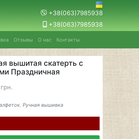
+38(063)7985938
+38(063)7985938
авка
Отзывы
О нас
Контакты
ая вышитая скатерть с
ми Праздничная
грн.
алфеток. Ручная вышивка