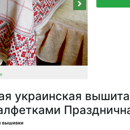
я украинская вышита
алфетками Праздничн
й вышивки