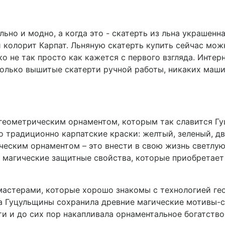
льно и модно, а когда это - скатерть из льна украшенн
колорит Карпат. Льняную скатерть купить сейчас можн
о не так просто как кажется с первого взгляда. Инт
олько вышитые скатерти ручной работы, никаких машин
 геометрическим орнаментом, которым так славится Г
о традиционно карпатские краски: желтый, зеленый, д
ическим орнаментом – это внести в свою жизнь светлую
 магические защитные свойства, которые приобретает
мастерами, которые хорошо знакомы с технологией ге
 Гуцульщины сохранила древние магические мотивы-си
ти и до сих пор накапливала орнаментальное богатств