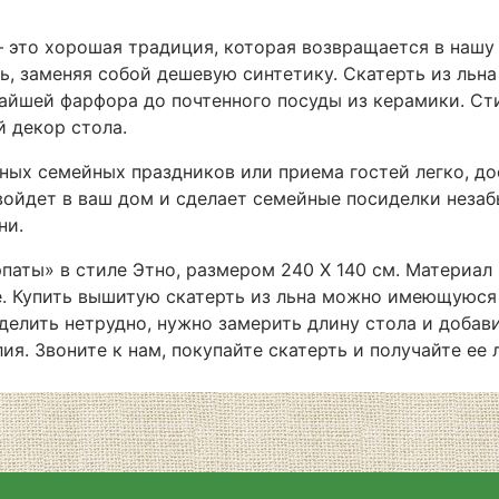
 – это хорошая традиция, которая возвращается в нашу
, заменяя собой дешевую синтетику. Скатерть из льна
чайшей фарфора до почтенного посуды из керамики. С
 декор стола.
нных семейных праздников или приема гостей легко, д
войдет в ваш дом и сделает семейные посиделки неза
ни.
аты» в стиле Этно, размером 240 Х 140 см. Материал 
е. Купить вышитую скатерть из льна можно имеющуюся 
делить нетрудно, нужно замерить длину стола и добав
лия. Звоните к нам, покупайте скатерть и получайте е