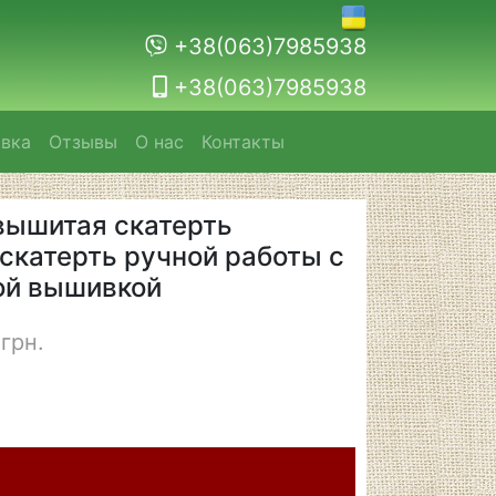
+38(063)7985938
+38(063)7985938
авка
Отзывы
О нас
Контакты
вышитая скатерть
скатерть ручной работы с
ой вышивкой
грн.