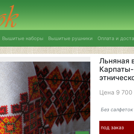
Вышитые наборы
Вышитые рушники
Оплата и дост
Льняная 
Карпаты-
этническ
Цена 9 700 
Без салфеток
под заказ