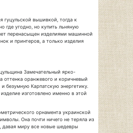
ая гуцульской вышивкой, тогда к
о где угодно, но купить льняную
ернет перенасыщен изделиями машинной
ок и принтеров, а только изделия
уцульщина Замечательный ярко-
ва оттенка оранжевого и коричневый
 и безумную Карпатскую энергетику.
 изделие изготовлено именно в этой
ометрического орнамента украинской
мволы. Она почти ничего не теряла из
о, давая миру все новые шедевры