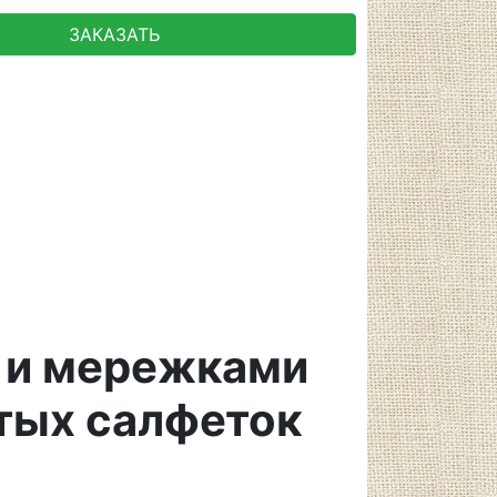
ЗАКАЗАТЬ
й и мережками
итых салфеток