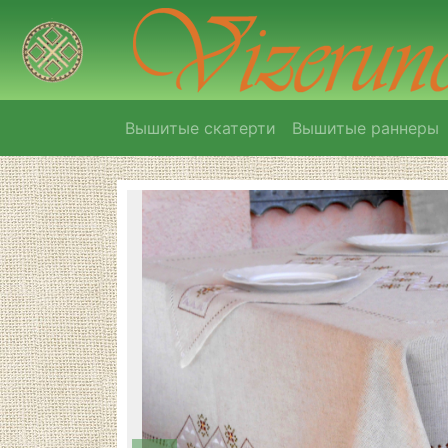
Вышитые скатерти
Вышитые раннеры