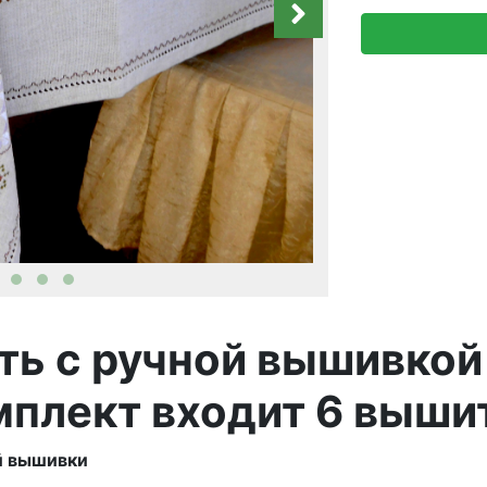
ть с ручной вышивко
мплект входит 6 выш
й вышивки