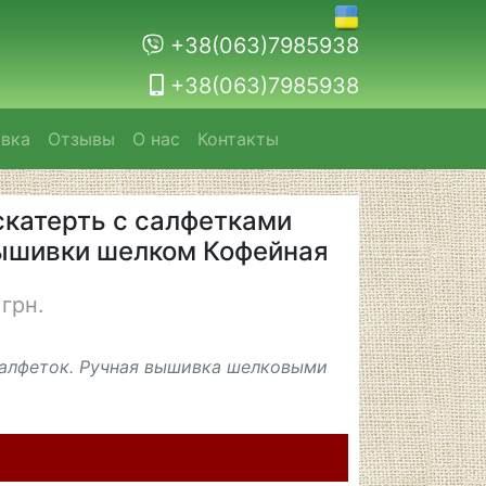
+38(063)7985938
+38(063)7985938
авка
Отзывы
О нас
Контакты
скатерть с салфетками
ышивки шелком Кофейная
грн.
алфеток. Ручная вышивка шелковыми