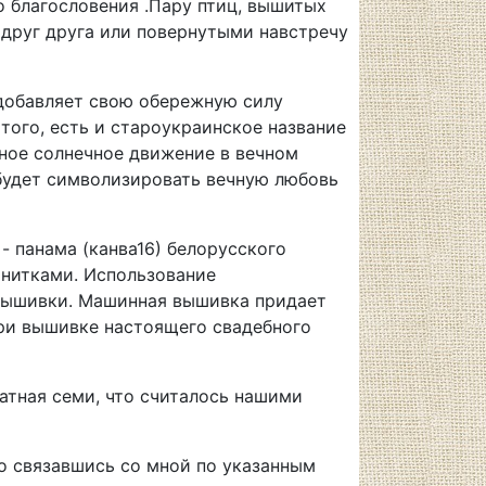
 благословения .Пару птиц, вышитых
 друг друга или повернутыми навстречу
 добавляет свою обережную силу
того, есть и староукраинское название
чное солнечное движение в вечном
будет символизировать вечную любовь
- панама (канва16) белорусского
нитками. Использование
вышивки. Машинная вышивка придает
при вышивке настоящего свадебного
атная семи, что считалось нашими
о связавшись со мной по указанным