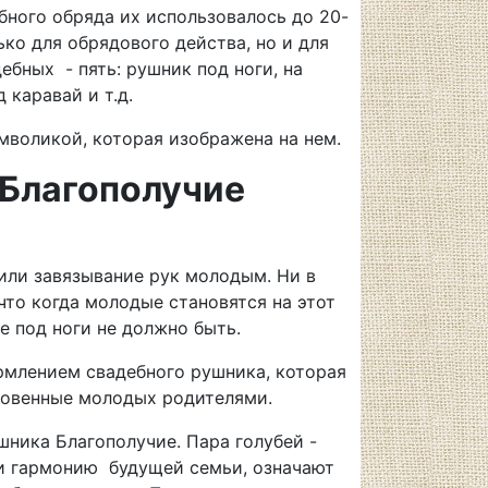
бного обряда их использовалось до 20-
ко для обрядового действа, но и для
бных - пять: рушник под ноги, на
каравай и т.д.
мволикой, которая изображена на нем.
 Благополучие
или завязывание рук молодым. Ни в
что когда молодые становятся на этот
це под ноги не должно быть.
рмлением свадебного рушника, которая
словенные молодых родителями.
ника Благополучие. Пара голубей -
и гармонию будущей семьи, означают