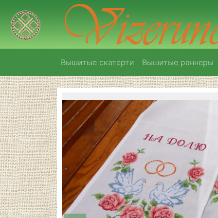
Вышитые скатерти
Вышитые раннеры