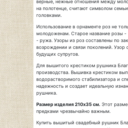
верные, нежные отношения между молод
на полотенце, считают символом семьи
головками.
Использование в орнаменте роз не тол
молодоженам. Старое название розы - 
- ружа. Узоры из роз составлены по з
возрождении и связи поколений. Узор
будущих супругов.
Для вышитого крестиком рушника Благо
производства. Вышивка крестиком вып
водорастворимого стабилизатора и сп
надежность и создает идеальную изнан
рушника.
Размер изделия 210х35 см.
Этот размер
предками чрезвычайно важным.
Купить вышитый свадебный рушник Благ