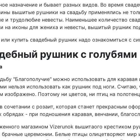
ое назначение и бывает разных видов. Во время сваде
аины вышитые рушники на свадьбу применялись не толь
е и трудолюбие невесты. Наименьшее количество сваде
 на иконы для жениха и невесты, вышитый рушник под 
или купить свадебный рушник надо ознакомиться с си
ебный рушник с голубями
а
ьбу "Благополучие" можно использовать для каравая 
ми нельзя использовать как рушник под ноги. Считаю, 
там изображено. Поэтому ни цветов, ни птиц на полотен
в сочетании с розаит, которая станет прекрасным офо
 обрядах - при подношения каравая, венчании, благо
енного магазином Vizerunok вышитаого крестиком руш
т брачные церемонии. Белые птицы олицетворяют мир 