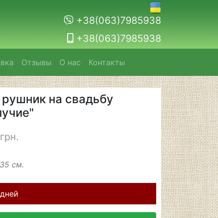
+38(063)7985938
+38(063)7985938
авка
Отзывы
О нас
Контакты
рушник на свадьбу
лучие"
грн.
35 см.
 дней