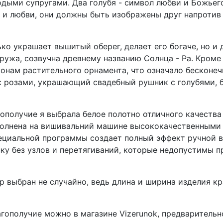
ыми супругами. Два голубя - символ любви и Божьего
 и любви, они должны быть изображены друг напротив
ько украшает вышитый оберег, делает его богаче, но и
ружа, созвучна древнему названию Солнца - Ра. Кроме 
аконам растительного орнамента, что означало бесконе
 с розами, украшающий свадебный рушник с голубями, 
получие я выбрала белое полотно отличного качества 
олнена на вишивальний машине высококачественными 
ециальной программы создает полный эффект ручной 
ку без узлов и перетягиваний, которые недопустимы 
 выбран не случайно, ведь длина и ширина изделия кр
ополучие можно в магазине Vizerunok, предварительн