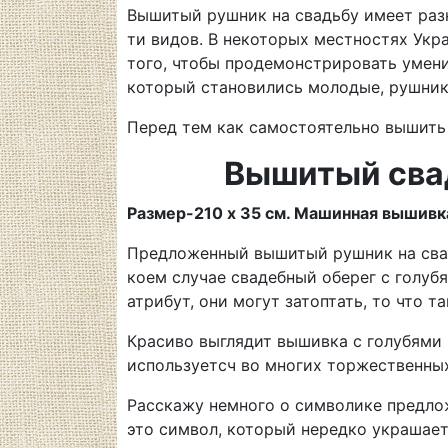
Вышитый рушник на свадьбу имеет разн
ти видов. В некоторых местностях Укр
того, чтобы продемонстрировать умени
который становились молодые, рушники
Перед тем как самостоятельно вышить 
Вышитый свад
Размер-210 х 35 см. Машинная вышивк
Предложенный вышитый рушник на свад
коем случае свадебный оберег с голубя
атрибут, они могут затоптать, то что 
Красиво выглядит вышивка с голубями 
используетсч во многих торжественных
Расскажу немного о символике предлож
это символ, который нередко украшае